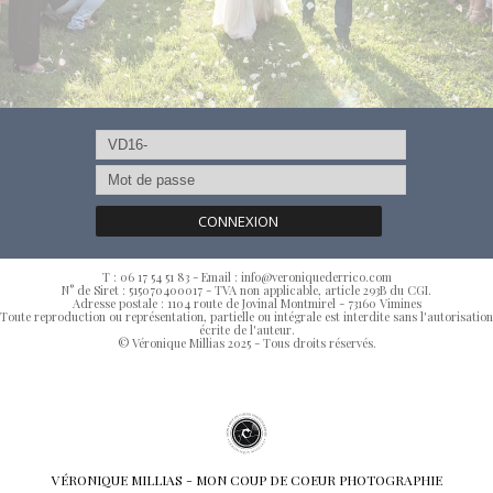
CONNEXION
T : 06 17 54 51 83 - Email : info@veroniquederrico.com
N° de Siret : 515070400017 - TVA non applicable, article 293B du CGI.
Adresse postale : 1104 route de Jovinal Montmirel - 73160 Vimines
Toute reproduction ou représentation, partielle ou intégrale est interdite sans l'autorisation
écrite de l'auteur.
© Véronique Millias 2025 - Tous droits réservés.
VÉRONIQUE MILLIAS - MON COUP DE COEUR PHOTOGRAPHIE